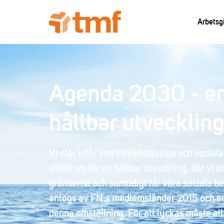
Arbetsg
Agenda 2030 - en 
hållbar utvecklin
Vi står inför stora miljömässiga och social
ställa om för en hållbar utveckling, där vi 
gränserna och samtidigt får våra sociala b
antogs av FN:s medlemsländer 2015 och erb
denna omställning. För att lyckas måste all