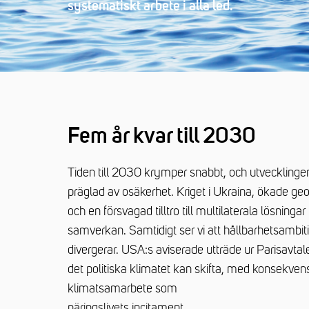
systematiskt arbete i alla led.
Fem år kvar till 2030
Tiden till 2030 krymper snabbt, och utvecklingen
präglad av osäkerhet. Kriget i Ukraina, ökade ge
och en försvagad tilltro till multilaterala lösning
samverkan. Samtidigt ser vi att hållbarhetsambiti
divergerar. USA:s aviserade utträde ur Parisavtal
det politiska klimatet kan skifta, med konsekvense
klimatsamarbete som
näringslivets incitament.