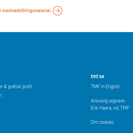
er marknadsföringsmaterial
tmf.se
r & grafisk profil
TMF in English
m
Ansvarig utgivare:
Erik Haara, vd, TMF
Om cookies