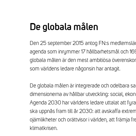
De globala målen
Den 25 september 2015 antog FN:s medlemslän
agenda som inrymmer 17 hållbarhetsmål och 1
globala målen är den mest ambitiösa överenskom
som världens ledare någonsin har antagit.
De globala målen är integrerade och odelbara s
dimensionerna av hållbar utveckling: social, ek
Agenda 2030 har världens ledare uttalat att fyr
ska uppnås fram till år 2030: att avskaffa extre
ojämlikheter och orättvisor i världen, att främja fr
klimatkrisen.