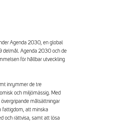
der Agenda 2030, en global
69 delmål. Agenda 2030 och de
melsen för hållbar utveckling
amt inrymmer de tre
onomisk och miljömässig. Med
a övergripande målsättningar
m fattigdom, att minska
ed och rättvisa, samt att lösa