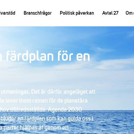
ivarstöd
Branschfrågor
Politisk påverkan
Avtal 27
Om 
färdplan för en
g
a utmaningar. Det är därför angeläget att
alla lever inom ramen för de planetära
ehov tillfredsställda. Agenda 2030
juder en färdplan som kan guida oss i
a parter hjälpas åt genom ett