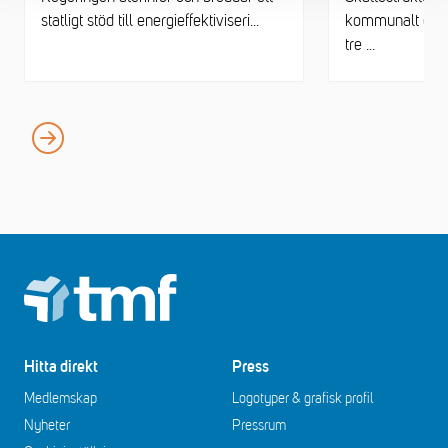
statligt stöd till energieffektiviseri...
kommunalt egen
tre ...
Footer
Hitta direkt
Press
Medlemskap
Logotyper & grafisk profil
Nyheter
Pressrum