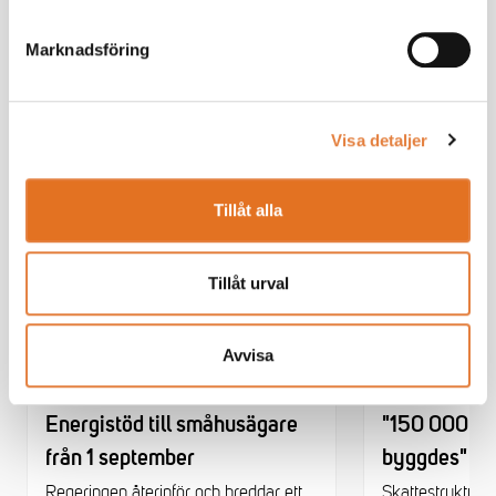
Nyheter
Marknadsföring
Visa detaljer
Tillåt alla
Tillåt urval
Avvisa
NYHET
NYHET
Energistöd till småhusägare
"150 000 sm
från 1 september
byggdes"
Regeringen återinför och breddar ett
Skattestruktur, 