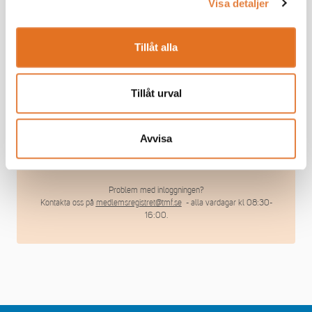
Visa detaljer
Tillåt alla
Tillåt urval
Håll mig inloggad
Glömt lösenord?
Avvisa
Logga in
Problem med inloggningen?
Kontakta oss på
medlemsregistret@tmf.se
- alla vardagar kl 08:30-
16:00.