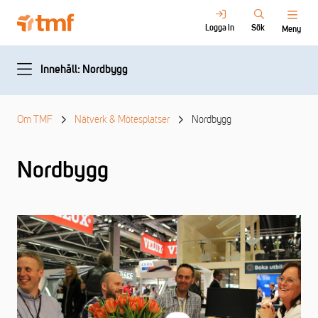
Logga in
Sök
Meny
Innehåll: Nordbygg
Om TMF
Nätverk & Mötesplatser
Nordbygg
Nordbygg