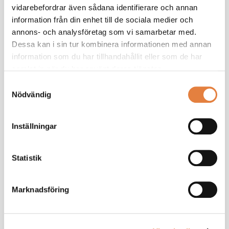
vidarebefordrar även sådana identifierare och annan
information från din enhet till de sociala medier och
annons- och analysföretag som vi samarbetar med.
Dessa kan i sin tur kombinera informationen med annan
information som du har tillhandahållit eller som de har
samlat in när du har använt deras tjänster.
Samtyckesval
Nödvändig
Inställningar
Som medlem får du ta del av
medlemsexklusivt innehåll
Statistik
Vi ger dig ett effektivt stöd som chef. Tillsammans
bygger vi din kunskap.
Marknadsföring
Ta de lav branschanpassade kollektivavtal som
underlättar vardagen
Saknar du ett medlemskonto?
Registrera här