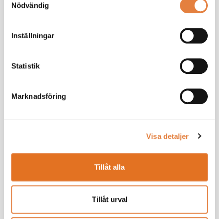
Nödvändig
•
Reflektion och erfarenhetsutbyte
Inställningar
17.00 Avslut för dagen och incheckning på Quality Hotel
Match
Statistik
19.00 Gemensam middag
Marknadsföring
1 oktober -
Quality Hotel Match, Brånebacken 4, 553 15,
Jönköping
08.30–13.00
Visa detaljer
•
TMF Specialinredning – aktuella initiativ och
Tillåt alla
branschprioriteringar
•
AI, organisatoriskt lärande och framtidens
Tillåt urval
produktionssystem – Nina Edh, universitetslektor och
forskare, Jönköping University.