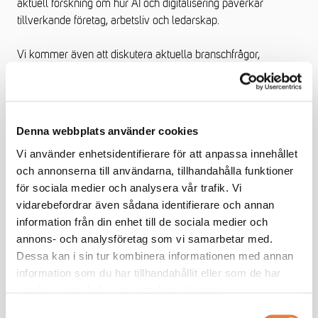
aktuell forskning om hur AI och digitalisering påverkar
tillverkande företag, arbetsliv och ledarskap.
Vi kommer även att diskutera aktuella branschfrågor,
hållbarhets- och regelverksutveckling samt pågående initiativ
inom TMF Specialinredning.
Program (delar av programmet)
Denna webbplats använder cookies
Vi använder enhetsidentifierare för att anpassa innehållet
30 september -
Nobia Park, Granarpsvägen 13, Jönköping
och annonserna till användarna, tillhandahålla funktioner
för sociala medier och analysera vår trafik. Vi
12.00 Gemensam lunch
vidarebefordrar även sådana identifierare och annan
information från din enhet till de sociala medier och
13.00–17.00
annons- och analysföretag som vi samarbetar med.
Dessa kan i sin tur kombinera informationen med annan
•
Välkommen och introduktion
information som du har tillhandahållit eller som de har
samlat in när du har använt deras tjänster.
•
Studiebesök på Nobia Park med Peter Bergwall,
försäljningsdirektör Marbodal
Samtyckesval