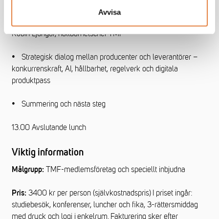
Avvisa
•
Hållbarhet, regelverk och digitala produktpass (DPP) –
Robin Ljungar, hållbarhetschef TMF
•
Strategisk dialog mellan producenter och leverantörer –
konkurrenskraft, AI, hållbarhet, regelverk och digitala
produktpass
•
Summering och nästa steg
13.00 Avslutande lunch
Viktig information
TMF-medlemsföretag och speciellt inbjudna
Målgrupp:
3400 kr per person (självkostnadspris) I priset ingår:
Pris:
studiebesök, konferenser, luncher och fika, 3-rättersmiddag
med dryck och logi i enkelrum. Fakturering sker efter