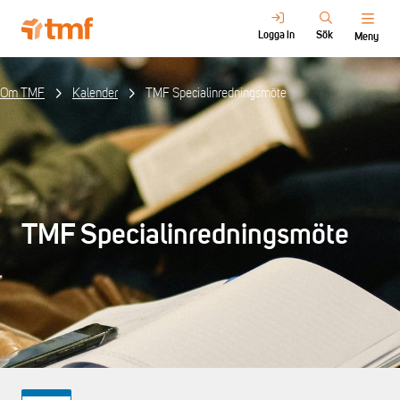
Logga in
Sök
Meny
Om TMF
Kalender
TMF Specialinredningsmöte
TMF Specialinredningsmöte