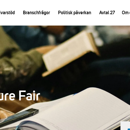
ivarstöd
Branschfrågor
Politisk påverkan
Avtal 27
Om 
re Fair