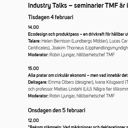
Industry Talks – seminarier TMF är i
Tisdagen 4 februari
14.00
Ecodesign och produktpass – en drivkraft för hållbar 
Helen Berntson (Lundbergs Möbler), Lucas Carl
Talare:
Certificates), Joakim Thorneus (Upphandlingsmyndighe
Robin Ljungar, hållbarhetschef TMF
Moderator:
15.00
Alla pratar om cirkulär ekonomi – men vad innebär det
Emma Olbers (designer), Ivana Kilsgaard 
Deltagare:
och professor Mattias Lindahl (LiU). Några fler tillko
Robin Ljungar, hållbarhetschef TMF
Moderator:
Onsdagen den 5 februari
12.00
"Bakom stämpeln: Vad märkningar och deklarationer 