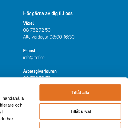
Hör gärna av dig till oss
Växel
08-762 72 50
Alla vardagar 08:00-16:30​​
E-post
info@tmf.se
Arbetsgivarjouren
08-762 79 70
arbetsgivarjouren@tmf.se
Vardagar kl 08:30-16:30 - lunchstängt
Tillåt alla
illhandahålla
12:00-13:00​.
ifierare och
Tillåt urval
vi
Huvudkontor
 du har
Storgatan 19, Stockholm