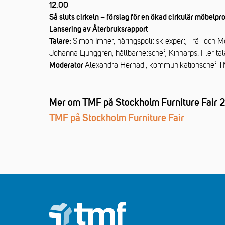
12.00
Så sluts cirkeln – förslag för en ökad cirkulär möbelpr
Lansering av Återbruksrapport
Simon Imner, näringspolitisk expert, Trä- och 
Talare:
Johanna Ljunggren, hållbarhetschef, Kinnarps. Fler tal
Alexandra Hernadi, kommunikationschef 
Moderator
Mer om TMF på Stockholm Furniture Fair 
TMF på Stockholm Furniture Fair
Footer