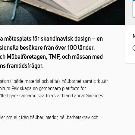
ta mötesplats för skandinavisk design – en
ionella besökare från över 100 länder.
och Möbelföretagen, TMF, och mässan med
ens framtidsfrågor.
tion (i både material och affär), hållbarhet samt cirkulär
niture Fair skapa en gemensam plattform för
 Ytterligare samarbetspartners är bland annat Sveriges
 om allt från hållbar interiör, hållbarhetskrav och