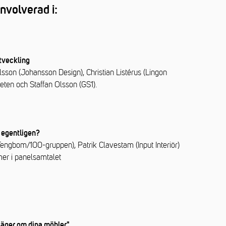
nvolverad i:
utveckling
sson (Johansson Design), Christian Listérus (Lingon
ten och Staffan Olsson (GS1).
 egentligen?
(Tengbom/100-gruppen),
Patrik Clavestam (Input Interiör)
mmer i panelsamtalet
säger om dina möbler"