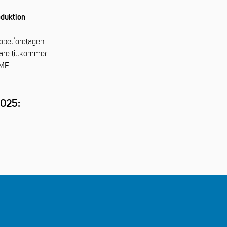
oduktion
Möbelföretagen
are tillkommer.
TMF
2025: