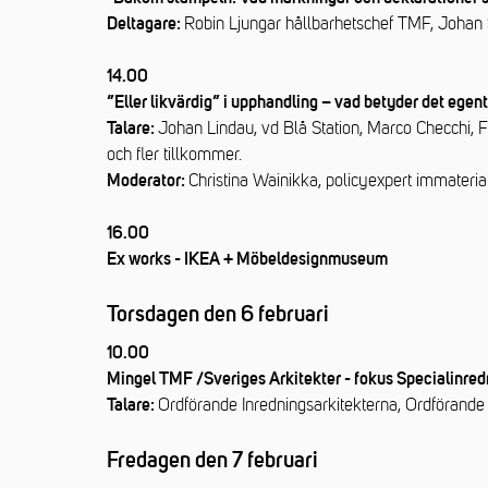
Robin Ljungar hållbarhetschef TMF, Johan 
Deltagare:
14.00
”Eller likvärdig” i upphandling – vad betyder det egen
Johan Lindau, vd Blå Station, Marco Checchi, F
Talare:
och fler tillkommer.
Christina Wainikka, policyexpert immaterial
Moderator:
16.00
Ex works - IKEA + Möbeldesignmuseum
Torsdagen den 6 februari
10.00
Mingel TMF /Sveriges Arkitekter - fokus Specialinre
Ordförande Inredningsarkitekterna, Ordförand
Talare:
Fredagen den 7 februari