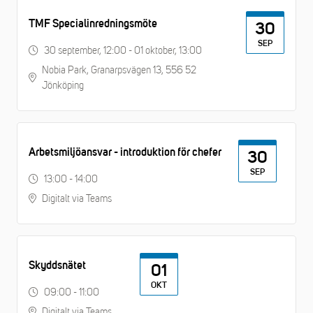
TMF Specialinredningsmöte
30
SEP
30 september, 12:00 - 01 oktober, 13:00
Nobia Park, Granarpsvägen 13, 556 52
Jönköping
Arbetsmiljöansvar - introduktion för chefer
30
SEP
13:00 - 14:00
Digitalt via Teams
Skyddsnätet
01
OKT
09:00 - 11:00
Digitalt via Teams