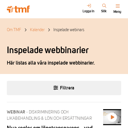
Logga in
Sök
Meny
Om TMF
Kalender
Inspelade webinars
Inspelade webbinarier
Här listas alla våra inspelade webbinarier.
Filtrera
-
DISKRIMINERING OCH
WEBINAR
LIKABEHANDLING & LÖN OCH ERSÄTTNINGAR