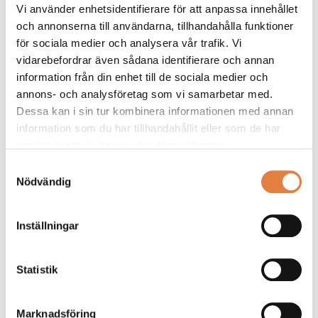
Vi använder enhetsidentifierare för att anpassa innehållet
Den 5 december arrangerade TMF ett webbinarium om
och annonserna till användarna, tillhandahålla funktioner
CSRD (Corporate Sustainability Reporting Directive)
för sociala medier och analysera vår trafik. Vi
med Maria Lidberg från IVL Svenska Miljöinstitutet. Här
vidarebefordrar även sådana identifierare och annan
kan du se sändningen i efterhand.
information från din enhet till de sociala medier och
5 december 2023
annons- och analysföretag som vi samarbetar med.
Dessa kan i sin tur kombinera informationen med annan
information som du har tillhandahållit eller som de har
-
ARBETSMILJÖ
WEBINAR
samlat in när du har använt deras tjänster.
Samtyckesval
Så bygger ni en stark säkerhetskultur
Nödvändig
– exempel från industrin
Vill ni hitta säkra beteenden innan det inträffar en
Inställningar
olycka på arbetsplatsen? Och uppmuntra dessa
beteenden i vardagen? Lyssna in på webbinariet Så
bygger ni en stark säkerhetskultur – exempel från
Statistik
industrin där chefer, ...
25 oktober 2023
Marknadsföring