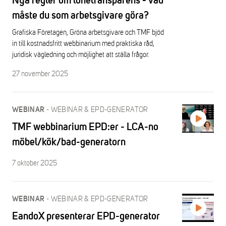
Nya regler om lönetransparens - vad
måste du som arbetsgivare göra?
Grafiska Företagen, Gröna arbetsgivare och TMF bjöd
in till kostnadsfritt webbinarium med praktiska råd,
juridisk vägledning och möjlighet att ställa frågor.
27 november 2025
-
WEBINAR & EPD-GENERATOR
WEBINAR
TMF webbinarium EPD:er - LCA-no
möbel/kök/bad-generatorn
7 oktober 2025
-
WEBINAR & EPD-GENERATOR
WEBINAR
EandoX presenterar EPD-generator