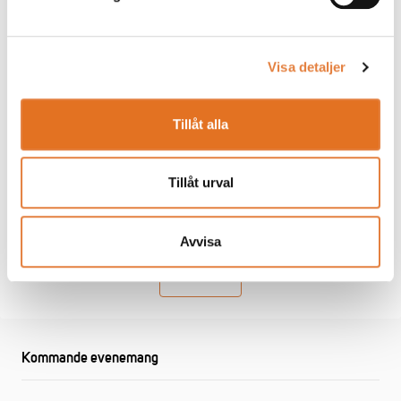
-
AVTAL 2023
WEBINAR
Visa detaljer
Nya industriavtalet 2023
Den 3 april sände vi live om nya industriavtalet.
Tillåt alla
Medverkade gjorde bland andra TMF:s förhandlingschef
Anna Freij och vd David Johnsson för att berätta mer
om innehållet i de nya avtalen.
Tillåt urval
3 april 2023
Avvisa
Visa fler
Kommande evenemang