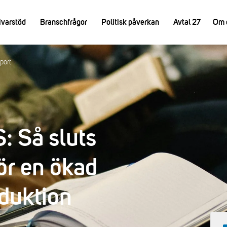
ivarstöd
Branschfrågor
Politisk påverkan
Avtal 27
Om 
port
 Så sluts
för en ökad
duktion