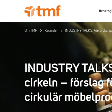
Arbetsg
Om TMF
Kalender
INDUSTRY TALKS: Återbruksrap
INDUSTRY TALKS:
cirkeln – förslag 
cirkulär möbelpro