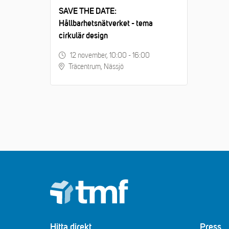
SAVE THE DATE:
Hållbarhetsnätverket - tema
cirkulär design
12 november, 10:00 - 16:00
Träcentrum, Nässjö
Footer
Hitta direkt
Press