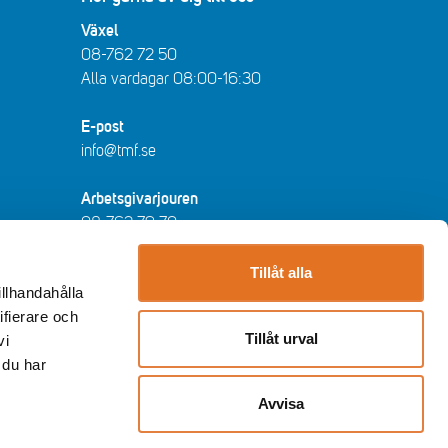
Växel
08-762 72 50
Alla vardagar 08:00-16:30​​
E-post
info@tmf.se
Arbetsgivarjouren
08-762 79 70
arbetsgivarjouren@tmf.se
Vardagar kl 08:30-16:30 - lunchstängt
Tillåt alla
illhandahålla
12:00-13:00​.
ifierare och
Tillåt urval
vi
Huvudkontor
 du har
Storgatan 19, Stockholm
Post: Box 55525, 102 04 Stockholm
Avvisa