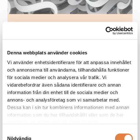
Som medlem får du ta del av
medlemsexklusivt innehåll
Vi ger dig ett effektivt stöd som chef. Tillsammans
Denna webbplats använder cookies
bygger vi din kunskap.
Vi använder enhetsidentifierare för att anpassa innehållet
Ta de lav branschanpassade kollektivavtal som
och annonserna till användarna, tillhandahålla funktioner
underlättar vardagen
för sociala medier och analysera vår trafik. Vi
Saknar du ett medlemskonto?
Registrera här
vidarebefordrar även sådana identifierare och annan
information från din enhet till de sociala medier och
annons- och analysföretag som vi samarbetar med.
Dessa kan i sin tur kombinera informationen med annan
information som du har tillhandahållit eller som de har
samlat in när du har använt deras tjänster.
Håll mig inloggad
Glömt lösenord?
Samtyckesval
Nödvändig