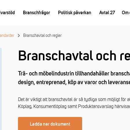
ivarstöd
Branschfrågor
Politisk påverkan
Avtal 27
Om 
tandarder
Branschavtal och regler
Branschavtal och re
Trä- och möbelindustrin tillhandahåller bransc
design, entreprenad, köp av varor och leveranse
Det är viktigt att branschavtal är så tydliga som möjligt för
Köplag, Konsumentlöplag samt Produktansvarslag hänvisar v
Ladda ner dokument