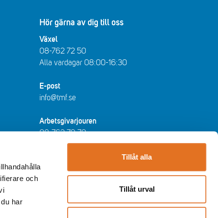
Hör gärna av dig till oss
Växel
08-762 72 50
Alla vardagar 08:00-16:30​​
E-post
info@tmf.se
Arbetsgivarjouren
08-762 79 70
arbetsgivarjouren@tmf.se
Vardagar kl 08:30-16:30 - lunchstängt
Tillåt alla
illhandahålla
12:00-13:00​.
ifierare och
Tillåt urval
vi
Huvudkontor
 du har
Storgatan 19, Stockholm