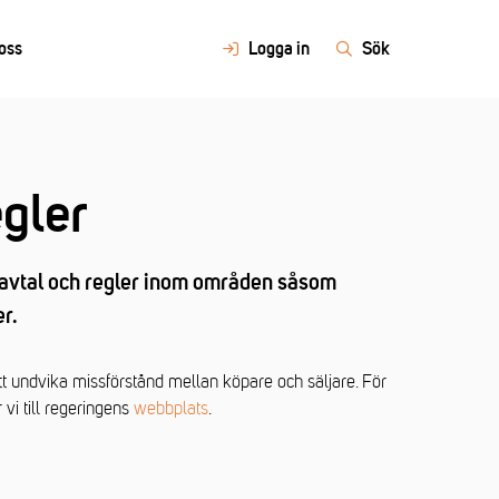
oss
Logga in
Sök
gler
havtal och regler inom områden såsom
r.
 att undvika missförstånd mellan köpare och säljare. För
i till regeringens
webbplats
.