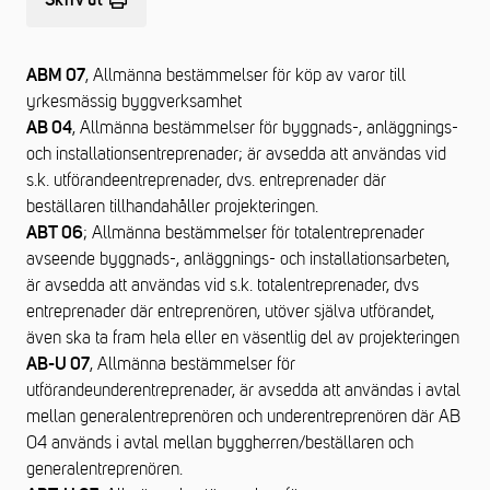
Skriv ut
, Allmänna bestämmelser för köp av varor till
ABM 07
yrkesmässig byggverksamhet
, Allmänna bestämmelser för byggnads-, anläggnings-
AB 04
och installationsentreprenader; är avsedda att användas vid
s.k. utförandeentreprenader, dvs. entreprenader där
beställaren tillhandahåller projekteringen.
; Allmänna bestämmelser för totalentreprenader
ABT 06
avseende byggnads-, anläggnings- och installationsarbeten,
är avsedda att användas vid s.k. totalentreprenader, dvs
entreprenader där entreprenören, utöver själva utförandet,
även ska ta fram hela eller en väsentlig del av projekteringen
, Allmänna bestämmelser för
AB-U 07
utförandeunderentreprenader, är avsedda att användas i avtal
mellan generalentreprenören och underentreprenören där AB
04 används i avtal mellan byggherren/beställaren och
generalentreprenören.