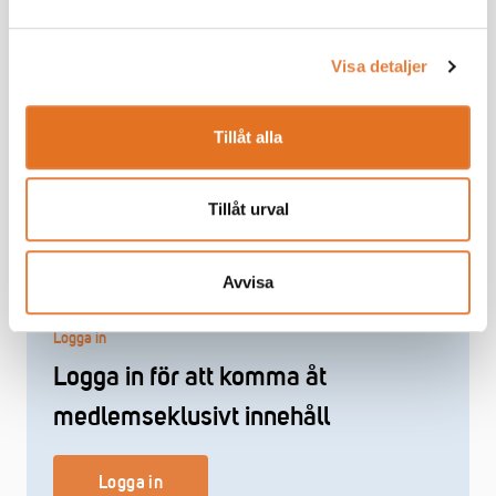
Håll mig inloggad
Glömt lösenord?
Visa detaljer
Logga in
Tillåt alla
Problem med inloggningen?
Kontakta oss på
medlemsregistret@tmf.se
- alla vardagar kl 08:30-
16:00.
Tillåt urval
Avvisa
Logga in
Logga in för att komma åt
medlemseklusivt innehåll
Logga in