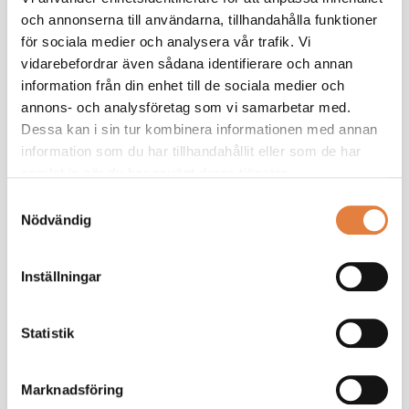
och annonserna till användarna, tillhandahålla funktioner
för sociala medier och analysera vår trafik. Vi
vidarebefordrar även sådana identifierare och annan
information från din enhet till de sociala medier och
annons- och analysföretag som vi samarbetar med.
Som medlem får du ta del av
Dessa kan i sin tur kombinera informationen med annan
medlemsexklusivt innehåll
information som du har tillhandahållit eller som de har
samlat in när du har använt deras tjänster.
Vi ger dig ett effektivt stöd som chef. Tillsammans
Samtyckesval
bygger vi din kunskap.
Nödvändig
Ta de lav branschanpassade kollektivavtal som
underlättar vardagen
Saknar du ett medlemskonto?
Registrera här
Inställningar
Statistik
Marknadsföring