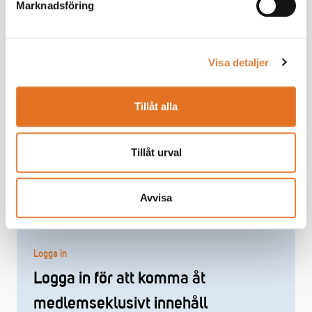
Marknadsföring
Håll mig inloggad
Glömt lösenord?
Visa detaljer
Logga in
Tillåt alla
Problem med inloggningen?
Tillåt urval
Kontakta oss på
medlemsregistret@tmf.se
- alla vardagar kl 08:30-
16:00.
Avvisa
Logga in
Logga in för att komma åt
medlemseklusivt innehåll