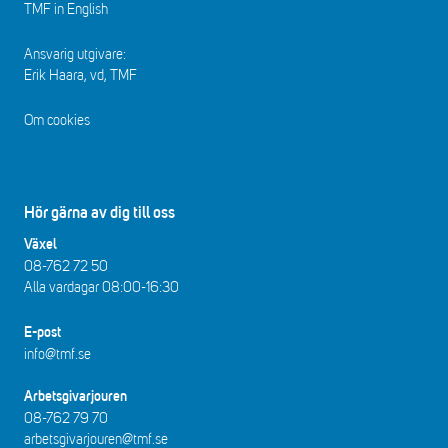
TMF in English
Ansvarig utgivare:
Erik Haara, vd, TMF
Om cookies
Hör gärna av dig till oss
Växel
08-762 72 50
Alla vardagar 08:00-16:30​​
E-post
info@tmf.se
Arbetsgivarjouren
08-762 79 70
arbetsgivarjouren@tmf.se