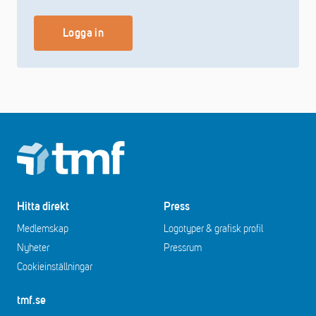
Logga in
Footer
Hitta direkt
Press
Medlemskap
Logotyper & grafisk profil
Nyheter
Pressrum
Cookieinställningar
tmf.se