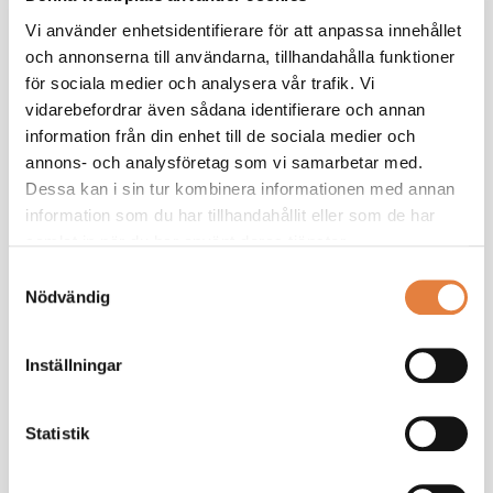
Vi använder enhetsidentifierare för att anpassa innehållet
och annonserna till användarna, tillhandahålla funktioner
för sociala medier och analysera vår trafik. Vi
vidarebefordrar även sådana identifierare och annan
information från din enhet till de sociala medier och
annons- och analysföretag som vi samarbetar med.
Dessa kan i sin tur kombinera informationen med annan
Som medlem får du ta del av
information som du har tillhandahållit eller som de har
samlat in när du har använt deras tjänster.
medlemsexklusivt innehåll
Samtyckesval
Vi ger dig ett effektivt stöd som chef. Tillsammans
Nödvändig
bygger vi din kunskap.
Ta de lav branschanpassade kollektivavtal som
underlättar vardagen
Inställningar
Saknar du ett medlemskonto?
Registrera här
Statistik