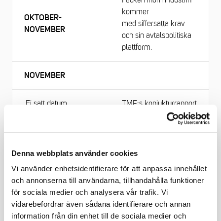
kommer
OKTOBER-
med siffersatta krav
NOVEMBER
och sin avtalspolitiska
plattform.
NOVEMBER
Ej satt datum.
TMF:s konjukturrapport
Svenskt Näringslivs
12
konjunkturrapport
Denna webbplats använder cookies
Vi använder enhetsidentifierare för att anpassa innehållet
28
KI Barometer
och annonserna till användarna, tillhandahålla funktioner
för sociala medier och analysera vår trafik. Vi
DECEMBER
vidarebefordrar även sådana identifierare och annan
information från din enhet till de sociala medier och