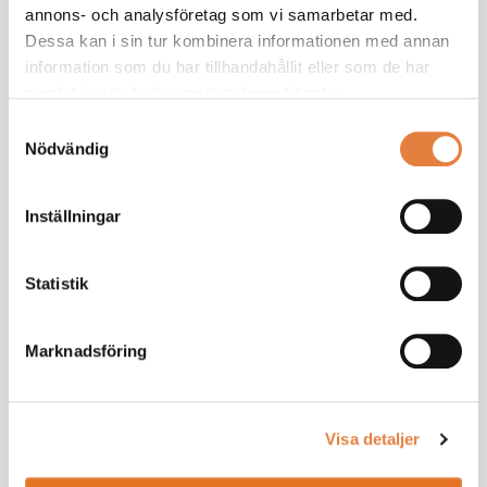
TMF:s styrelse
annons- och analysföretag som vi samarbetar med.
10
fastställer avtalskraven
Dessa kan i sin tur kombinera informationen med annan
information som du har tillhandahållit eller som de har
samlat in när du har använt deras tjänster.
KI
18
Samtyckesval
Konjukturuppdatering
Nödvändig
19
KI Barometer
Inställningar
Parterna inom
20
industrin växlar
Statistik
yrkanden
Marknadsföring
2020
JANUARI
Visa detaljer