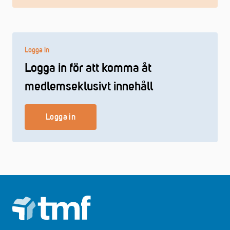
Logga in
Logga in för att komma åt
medlemseklusivt innehåll
Logga in
Footer