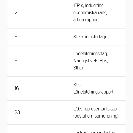
IER:s, Industrins
2
ekonomiska råds,
årliga rapport
9
KI - konjukturläget
Lönebildningsdag,
9
Näringslivets Hus,
Sthlm
KI:s
16
Lönebildningsrapport
LO:s representantskap
23
(beslut om samordning)
Facken inom industrin