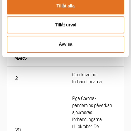
Avtalsförhandlingar
1
Tillåt alla
inleds
Tillåt urval
FEBRUARI
Avtalsförhandlingar
Avvisa
MARS
Opo kliver in i
2
förhandlingarna
Pga Corona-
pandemins påverkan
ajourneras
förhandlingarna
till oktober. De
20