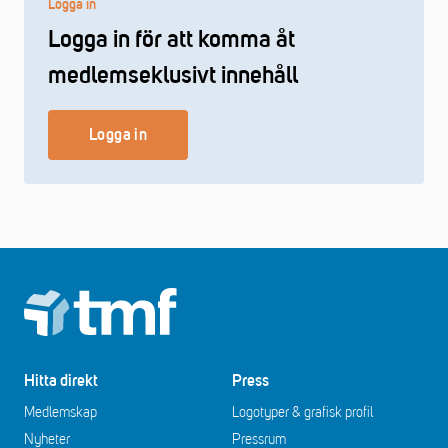
Logga in
Logga in för att komma åt
medlemseklusivt innehåll
Logga in
Footer
Hitta direkt
Press
Medlemskap
Logotyper & grafisk profil
Nyheter
Pressrum