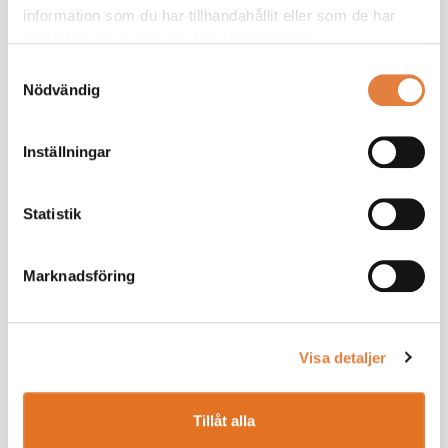
information som du har tillhandahållit eller som de har
samlat in när du har använt deras tjänster.
Samtyckesval
Nödvändig
Inställningar
Statistik
Marknadsföring
Som medlem får du ta del av
medlemsexklusivt innehåll
Vi ger dig ett effektivt stöd som chef. Tillsammans
Visa detaljer
bygger vi din kunskap.
Ta de lav branschanpassade kollektivavtal som
underlättar vardagen
Tillåt alla
Saknar du ett medlemskonto?
Registrera här