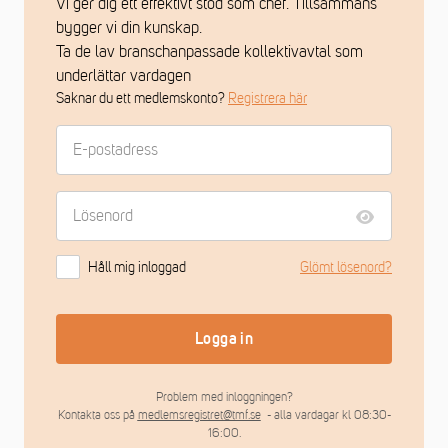
Vi ger dig ett effektivt stöd som chef. Tillsammans
bygger vi din kunskap.
Ta de lav branschanpassade kollektivavtal som
underlättar vardagen
Saknar du ett medlemskonto?
Registrera här
Håll mig inloggad
Glömt lösenord?
Logga in
Problem med inloggningen?
Kontakta oss på
medlemsregistret@tmf.se
- alla vardagar kl 08:30-
16:00.