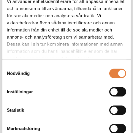
Vi använder enhetsidentifierare för att anpassa innehållet
Trädgårdsstäder och hållbarhet LCA
och annonserna till användarna, tillhandahålla funktioner
känslighetsanalys - 2020
för sociala medier och analysera vår trafik. Vi
vidarebefordrar även sådana identifierare och annan
Trädgårdsstäder variationer av planering - 2021
information från din enhet till de sociala medier och
annons- och analysföretag som vi samarbetar med.
Trädgårdsstäder vs kompakta städer
Dessa kan i sin tur kombinera informationen med annan
kompletteringar - 2021
information som du har tillhandahållit eller som de har
samlat in när du har använt deras tjänster.
Trädgårdsstäder vs Kompakta städer solceller -
2021
Samtyckesval
Nödvändig
Trädgårdsstäder vs kompakta städer transport -
2021
Inställningar
Statistik
Marknadsföring