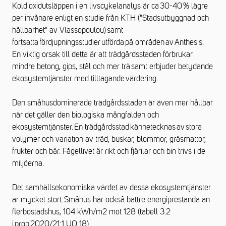
Koldioxidutsläppen i en livscykelanalys är ca 30-40 % lägre
per invånare enligt en studie från KTH ("Stadsutbyggnad och
hållbarhet" av Vlassopoulou) samt
fortsatta fördjupningsstudier utförda på områden av Anthesis.
En viktig orsak till detta är att trädgårdsstaden förbrukar
mindre betong, gips, stål och mer trä samt erbjuder betydande
ekosystemtjänster med tilltagande värdering.
Den småhusdominerade trädgårdsstaden är även mer hållbar
när det gäller den biologiska mångfalden och
ekosystemtjänster. En trädgårdsstad kännetecknas av stora
volymer och variation av träd, buskar, blommor, gräsmattor,
frukter och bär. Fågellivet är rikt och fjärilar och bin trivs i de
miljöerna.
Det samhällsekonomiska värdet av dessa ekosystemtjänster
är mycket stort. Småhus har också bättre energiprestanda än
flerbostadshus, 104 kWh/m2 mot 128 (tabell 3.2
i prop 2020/21:1 UO 18).