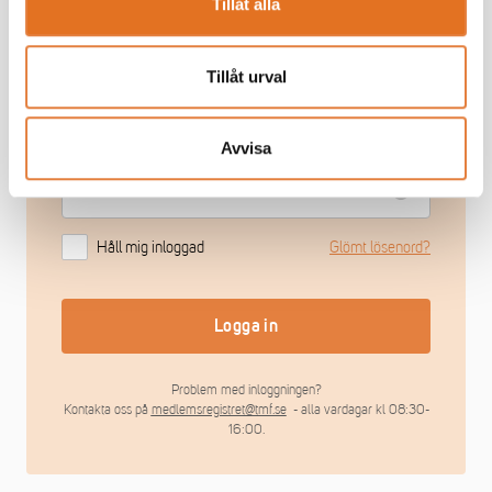
Tillåt alla
Ta de lav branschanpassade kollektivavtal som
underlättar vardagen
Saknar du ett medlemskonto?
Registrera här
Tillåt urval
Avvisa
Håll mig inloggad
Glömt lösenord?
Logga in
Problem med inloggningen?
Kontakta oss på
medlemsregistret@tmf.se
- alla vardagar kl 08:30-
16:00.