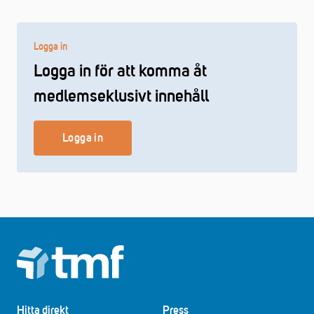
Logga in
Logga in för att komma åt
medlemseklusivt innehåll
Logga in
Footer
Hitta direkt
Press