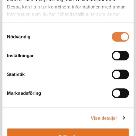
Dessa kan i sin tur kombinera informationen med annan
information som du har tillhandahållit eller som de har
samlat in när du har använt deras tjänster.
Samtyckesval
Nödvändig
Inställningar
Statistik
Marknadsföring
Som medlem får du ta del av
medlemsexklusivt innehåll
Visa detaljer
Vi ger dig ett effektivt stöd som chef. Tillsammans
bygger vi din kunskap.