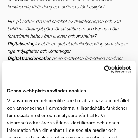
kontinuerlig förändring och optimera för hastighet.
Hur påverkas din verksamhet av digitaliseringen och vad
behöver företaget göra för att ställa om och kunna möta
förändrade behov från kunder och anställda?
innebär en global teknikutveckling som skapar
Digitalisering
nya möjligheter och utmaningar.
är en medveten förändring med det
Digital
transformation
tydliga syftet att möta utmaningarna från digitaliseringen och
anpassa verksamheten till en digital värld. Det handlar om att
framtidssäkra organisationen genom att förändra erbjudanden
och verksamhetsmodeller. Två förändringsprocesser som
Denna webbplats använder cookies
innebär såväl utmaningar som möjligheter.
Vi använder enhetsidentifierare för att anpassa innehållet
och annonserna till användarna, tillhandahålla funktioner
för sociala medier och analysera vår trafik. Vi
vidarebefordrar även sådana identifierare och annan
information från din enhet till de sociala medier och
annons- och analysföretag som vi samarbetar med.