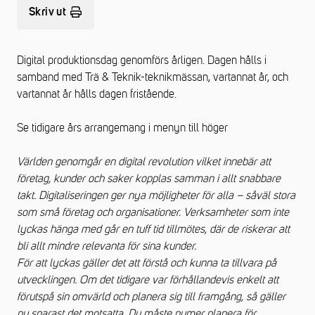
Skriv ut
Digital produktionsdag genomförs årligen. Dagen hålls i
samband med Trä & Teknik-teknikmässan, vartannat år, och
vartannat år hålls dagen fristående.
Se tidigare års arrangemang i menyn till höger
Världen genomgår en digital revolution vilket innebär att
företag, kunder och saker kopplas samman i allt snabbare
takt. Digitaliseringen ger nya möjligheter för alla – såväl stora
som små företag och organisationer. Verksamheter som inte
lyckas hänga med går en tuff tid tillmötes, där de riskerar att
bli allt mindre relevanta för sina kunder.
För att lyckas gäller det att förstå och kunna ta tillvara på
utvecklingen. Om det tidigare var förhållandevis enkelt att
förutspå sin omvärld och planera sig till framgång, så gäller
nu snarast det motsatta. Du måste numer planera för