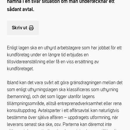
hamna i en svår situation om man undertecknar ett
sådant avtal.
Skriv ut
Enligt lagen ska en uthyrd arbetstagare som har jobbat för ett
kundföretag under en längre tid erbjudas en
tillsvidareanställning eller få en viss ersättning av
kundföretaget.
Ibland kan det vara svårt att göra gränsdragningen mellan det
som enligt uthyrningslagen ska klassificeras som uthyrning
(bemanning), och det som ligger utanför lagens
tillämpningsområde, alltså entreprenadverksamhet eller rena
konsultuppdrag. Avtalsparter i ett affärsavtal kan naturligtvis
bestämma över själva affären – uppdragets utformning, när
leverans senast ska ske, osv. Parterna kan däremot inte