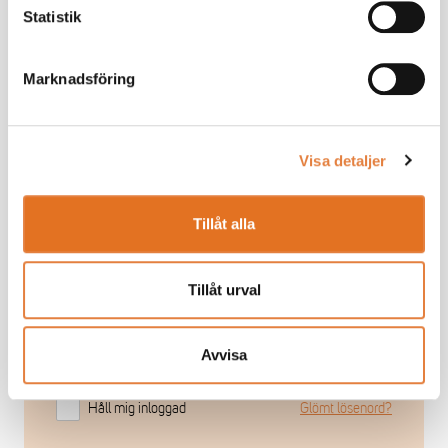
Statistik
Som medlem får du ta del av
Marknadsföring
medlemsexklusivt innehåll
Vi ger dig ett effektivt stöd som chef. Tillsammans
Visa detaljer
bygger vi din kunskap.
Ta de lav branschanpassade kollektivavtal som
underlättar vardagen
Tillåt alla
Saknar du ett medlemskonto?
Registrera här
Tillåt urval
Avvisa
Håll mig inloggad
Glömt lösenord?