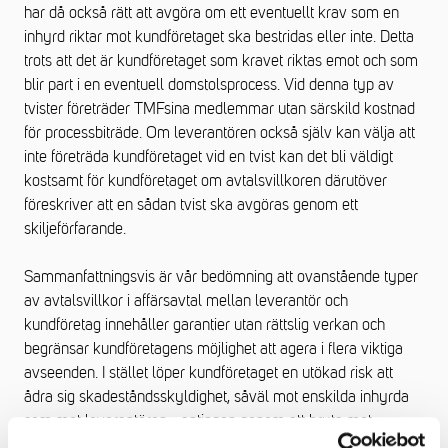
har då också rätt att avgöra om ett eventuellt krav som en
inhyrd riktar mot kundföretaget ska bestridas eller inte. Detta
trots att det är kundföretaget som kravet riktas emot och som
blir part i en eventuell domstolsprocess. Vid denna typ av
tvister företräder TMFsina medlemmar utan särskild kostnad
för processbiträde. Om leverantören också själv kan välja att
inte företräda kundföretaget vid en tvist kan det bli väldigt
kostsamt för kundföretaget om avtalsvillkoren därutöver
föreskriver att en sådan tvist ska avgöras genom ett
skiljeförfarande.
Sammanfattningsvis är vår bedömning att ovanstående typer
av avtalsvillkor i affärsavtal mellan leverantör och
kundföretag innehåller garantier utan rättslig verkan och
begränsar kundföretagens möjlighet att agera i flera viktiga
avseenden. I stället löper kundföretaget en utökad risk att
ådra sig skadeståndsskyldighet, såväl mot enskilda inhyrda
som mot leverantören - antingen genom att bryta mot
uthyrningslagen eller bryta mot avtalsvillkoren i affärsavtalet.