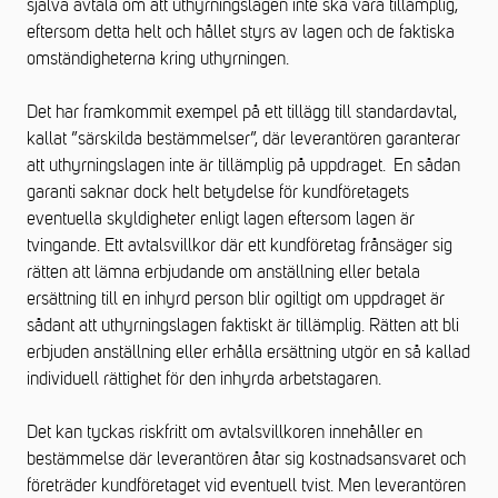
själva avtala om att uthyrningslagen inte ska vara tillämplig,
eftersom detta helt och hållet styrs av lagen och de faktiska
omständigheterna kring uthyrningen.
Det har framkommit exempel på ett tillägg till standardavtal,
kallat ”särskilda bestämmelser”, där leverantören garanterar
att uthyrningslagen inte är tillämplig på uppdraget. En sådan
garanti saknar dock helt betydelse för kundföretagets
eventuella skyldigheter enligt lagen eftersom lagen är
tvingande. Ett avtalsvillkor där ett kundföretag frånsäger sig
rätten att lämna erbjudande om anställning eller betala
ersättning till en inhyrd person blir ogiltigt om uppdraget är
sådant att uthyrningslagen faktiskt är tillämplig. Rätten att bli
erbjuden anställning eller erhålla ersättning utgör en så kallad
individuell rättighet för den inhyrda arbetstagaren.
Det kan tyckas riskfritt om avtalsvillkoren innehåller en
bestämmelse där leverantören åtar sig kostnadsansvaret och
företräder kundföretaget vid eventuell tvist. Men leverantören