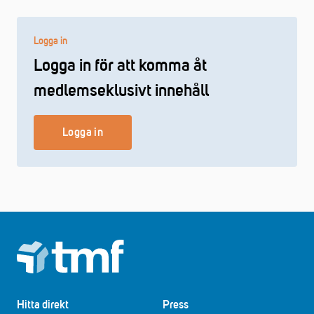
Logga in
Logga in för att komma åt
medlemseklusivt innehåll
Logga in
Footer
Hitta direkt
Press