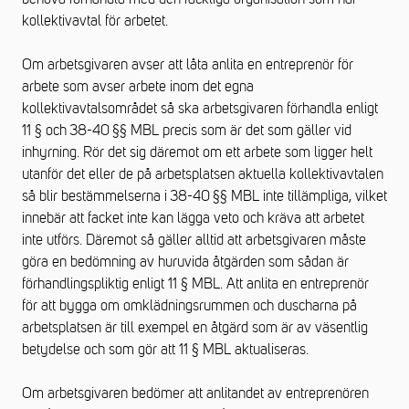
kollektivavtal för arbetet.
Om arbetsgivaren avser att låta anlita en entreprenör för
arbete som avser arbete inom det egna
kollektivavtalsområdet så ska arbetsgivaren förhandla enligt
11 § och 38-40 §§ MBL precis som är det som gäller vid
inhyrning. Rör det sig däremot om ett arbete som ligger helt
utanför det eller de på arbetsplatsen aktuella kollektivavtalen
så blir bestämmelserna i 38-40 §§ MBL inte tillämpliga, vilket
innebär att facket inte kan lägga veto och kräva att arbetet
inte utförs. Däremot så gäller alltid att arbetsgivaren måste
göra en bedömning av huruvida åtgärden som sådan är
förhandlingspliktig enligt 11 § MBL. Att anlita en entreprenör
för att bygga om omklädningsrummen och duscharna på
arbetsplatsen är till exempel en åtgärd som är av väsentlig
betydelse och som gör att 11 § MBL aktualiseras.
Om arbetsgivaren bedömer att anlitandet av entreprenören