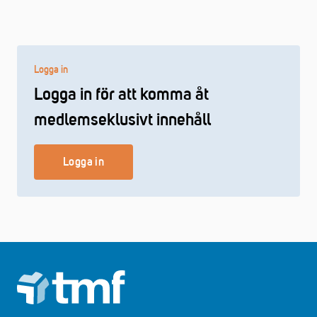
Logga in
Logga in för att komma åt
medlemseklusivt innehåll
Logga in
Footer