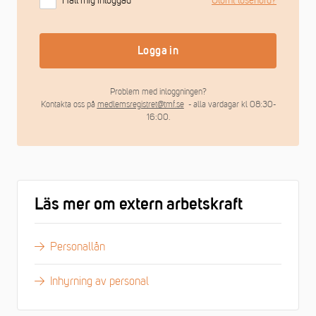
Håll mig inloggad
Glömt lösenord?
Logga in
Problem med inloggningen?
Kontakta oss på
medlemsregistret@tmf.se
- alla vardagar kl 08:30-
16:00.
Läs mer om extern arbetskraft
Personallån
Inhyrning av personal