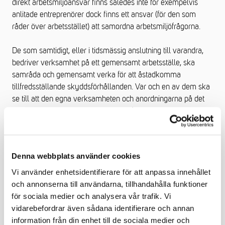
direkt arbetsmiljöansvar finns således inte för exempelvis
anlitade entreprenörer dock finns ett ansvar (för den som
råder över arbetsstället) att samordna arbetsmiljöfrågorna.
De som samtidigt, eller i tidsmässig anslutning till varandra,
bedriver verksamhet på ett gemensamt arbetsställe, ska
samråda och gemensamt verka för att åstadkomma
tillfredsställande skyddsförhållanden. Var och en av dem ska
se till att den egna verksamheten och anordningarna på det
gemensamma arbetsstället inte medför att någon som arbetar
där utsätts för risk för ohälsa eller olycksfall. De som bedriver
verksamhet eller arbetar på det gemensamma arbetsstället
ska följa anvisningar från en byggarbetsmiljösamordnare i
Denna webbplats använder cookies
fråga om byggnads- eller anläggningsarbete och från den
som är ansvarig för samordningen av arbetsmiljöfrågor på det
Vi använder enhetsidentifierare för att anpassa innehållet
fasta arbetsstället i övriga fall.
och annonserna till användarna, tillhandahålla funktioner
för sociala medier och analysera vår trafik. Vi
Särskilda regler gäller vid bygg- och
vidarebefordrar även sådana identifierare och annan
anläggningsverksamhet.
information från din enhet till de sociala medier och