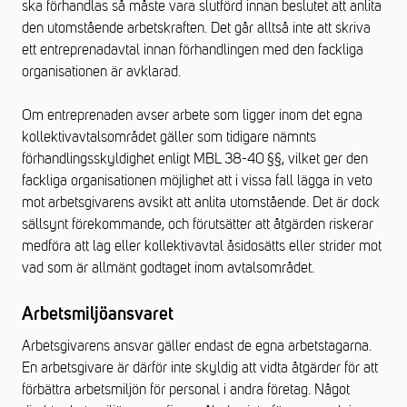
ska förhandlas så måste vara slutförd innan beslutet att anlita
den utomstående arbetskraften. Det går alltså inte att skriva
ett entreprenadavtal innan förhandlingen med den fackliga
organisationen är avklarad.
Om entreprenaden avser arbete som ligger inom det egna
kollektivavtalsområdet gäller som tidigare nämnts
förhandlingsskyldighet enligt MBL 38-40 §§, vilket ger den
fackliga organisationen möjlighet att i vissa fall lägga in veto
mot arbetsgivarens avsikt att anlita utomstående. Det är dock
sällsynt förekommande, och förutsätter att åtgärden riskerar
medföra att lag eller kollektivavtal åsidosätts eller strider mot
vad som är allmänt godtaget inom avtalsområdet.
Arbetsmiljöansvaret
Arbetsgivarens ansvar gäller endast de egna arbetstagarna.
En arbetsgivare är därför inte skyldig att vidta åtgärder för att
förbättra arbetsmiljön för personal i andra företag. Något