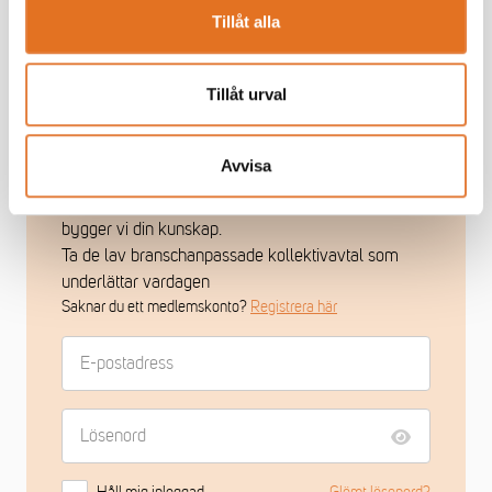
Tillåt alla
Tillåt urval
Som medlem får du ta del av
medlemsexklusivt innehåll
Avvisa
Vi ger dig ett effektivt stöd som chef. Tillsammans
bygger vi din kunskap.
Ta de lav branschanpassade kollektivavtal som
underlättar vardagen
Saknar du ett medlemskonto?
Registrera här