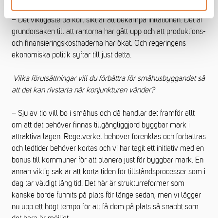
– Det viktigaste på kort sikt är att bekämpa inflationen. Det är
grundorsaken till att räntorna har gått upp och att produktions-
och finansieringskostnaderna har ökat. Och regeringens
ekonomiska politik syftar till just detta.
Vilka förutsättningar vill du förbättra för småhusbyggandet så
att det kan rivstarta när konjunkturen vänder?
– Sju av tio vill bo i småhus och då handlar det framför allt
om att det behöver finnas tillgängliggjord byggbar mark i
attraktiva lägen. Regelverket behöver förenklas och förbättras
och ledtider behöver kortas och vi har tagit ett initiativ med en
bonus till kommuner för att planera just för byggbar mark. En
annan viktig sak är att korta tiden för tillståndsprocesser som i
dag tar väldigt lång tid. Det här är strukturreformer som
kanske borde funnits på plats för länge sedan, men vi lägger
nu upp ett högt tempo för att få dem på plats så snabbt som