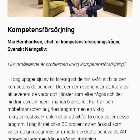
Kompetensförsörjning
Mia Bernhardsen, chef för kompetensförsörjningsfrågor,
Svenskt Näringsliv:
Hur omfattande är problemen kring kompetensförsörjning?
- I dag uppger sju av tio företag att de har svårt att hitta den
kompetens de behöver. Det ger dem svårigheter att klara av
att leverera de varor och tjänster som efterfrågas och det
hindrar utvecklingen i många branscher. För trä- och
möbelbranschen är yrkesprogrammen en viktig
rekryteringsbas. Problemet är att alltför få unga väljer dessa
program. I dag är det cirka 30 procent av en årskull som
väljer ett yrkesgymnasium, medan vi skulle behöva att 40
procent tar examen från en sådan utbildning.