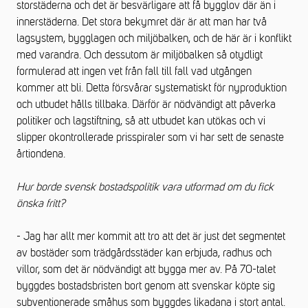
storstäderna och det är besvärligare att få bygglov där än i
innerstäderna. Det stora bekymret där är att man har två
lagsystem, bygglagen och miljöbalken, och de här är i konflikt
med varandra. Och dessutom är miljöbalken så otydligt
formulerad att ingen vet från fall till fall vad utgången
kommer att bli. Detta försvårar systematiskt för nyproduktion
och utbudet hålls tillbaka. Därför är nödvändigt att påverka
politiker och lagstiftning, så att utbudet kan utökas och vi
slipper okontrollerade prisspiraler som vi har sett de senaste
årtiondena.
Hur borde svensk bostadspolitik vara utformad om du fick
önska fritt?
- Jag har allt mer kommit att tro att det är just det segmentet
av bostäder som trädgårdsstäder kan erbjuda, radhus och
villor, som det är nödvändigt att bygga mer av. På 70-talet
byggdes bostadsbristen bort genom att svenskar köpte sig
subventionerade småhus som byggdes likadana i stort antal.