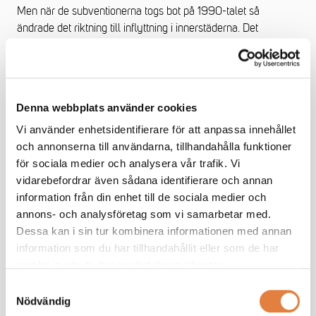
Men när de subventionerna togs bot på 1990-talet så
ändrade det riktning till inflyttning i innerstäderna. Det
byggdes flerbostadshus i outnyttjade områden som Eriksberg
i Göteborg och Hammarby sjöstad i Stockholm. Nu har vi inga
sådana områden kvar och för att tillfredsställa den efterfrågan
behöver du exploatera områden som ligger en mil utanför
Denna webbplats använder cookies
storstäderna, jordbruksmark, och då måste du göra den vägen
åtkomlig. Och det hjälper inte att bygga ett par hundra hus här
Vi använder enhetsidentifierare för att anpassa innehållet
och där utan man måste planera för att avlägga stora
och annonserna till användarna, tillhandahålla funktioner
områden för sådant. Det skulle vara en väg ut ur dagens
för sociala medier och analysera vår trafik. Vi
bostadskris, eller i alla fall något som skulle kunna lindra den.
vidarebefordrar även sådana identifierare och annan
information från din enhet till de sociala medier och
Vilka bostadspolitiska åtgärder anser du behöver göras under
annons- och analysföretag som vi samarbetar med.
2024?
Dessa kan i sin tur kombinera informationen med annan
information som du har tillhandahållit eller som de har
- Utvecklingen framåt, ja under de närmsta ett, två åren
samlat in när du har använt deras tjänster.
måste politikerna hantera lagstiftningen. Gör man det då
Samtyckesval
borde situationen kunna förbättras på tre till fem års sikt – och
Nödvändig