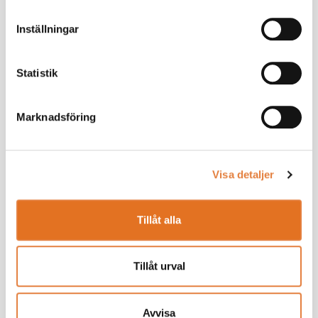
kanske till och med vara bra på åtta till tio års sikt. Men det
förutsätter att man relativt omedelbart börjar se över
Inställningar
lagstiftningen.
Statistik
Marknadsföring
Visa detaljer
Tillåt alla
Andreas Carlson (KD), bostadsminister:
Tillåt urval
Vilken är den viktigaste reformen för att få fart på
bostadsbyggandet i allmänhet och småhusbyggandet i
Avvisa
synnerhet?