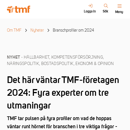
Logga in
Sök
Meny
Om TMF
Nyheter
Branschprofiler om 2024
- HÅLLBARHET, KOMPETENSFÖRSÖRJNING,
NYHET
NÄRINGSPOLITIK, BOSTADSPOLITIK, EKONOMI & OPINION
Det här väntar TMF-företagen
2024: Fyra experter om tre
utmaningar
TMF tar pulsen på fyra profiler om vad de hoppas
väntar runt hörnet för branschen i tre viktiga frågor -