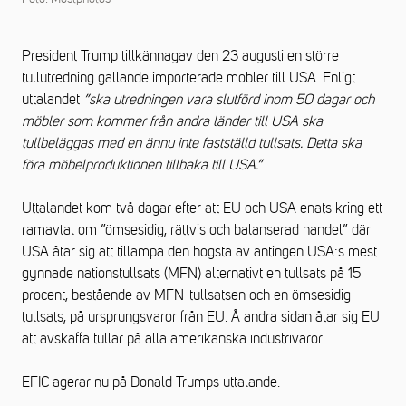
President Trump tillkännagav den 23 augusti en större
tullutredning gällande importerade möbler till USA. Enligt
uttalandet
”ska utredningen vara slutförd inom 50 dagar och
möbler som kommer från andra länder till USA ska
tullbeläggas med en ännu inte fastställd tullsats. Detta ska
föra möbelproduktionen tillbaka till USA.”
Uttalandet kom två dagar efter att EU och USA enats kring ett
ramavtal om ”ömsesidig, rättvis och balanserad handel” där
USA åtar sig att tillämpa den högsta av antingen USA:s mest
gynnade nationstullsats (MFN) alternativt en tullsats på 15
procent, bestående av MFN-tullsatsen och en ömsesidig
tullsats, på ursprungsvaror från EU. Å andra sidan åtar sig EU
att avskaffa tullar på alla amerikanska industrivaror.
EFIC agerar nu på Donald Trumps uttalande.