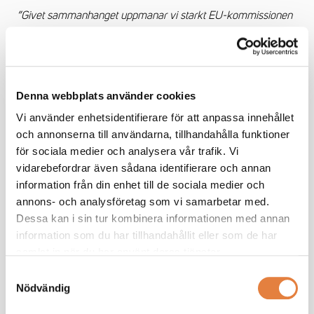
”Givet sammanhanget uppmanar vi starkt EU-kommissionen
att säkerställa att den pågående utredningen inte leder till en
höjning av tullarna jämfört med det ramavtal som USA
tillämpar på EU:s möbelexport samt att skydda europeiska
exportörer från ytterligare instabilitet.”
Denna webbplats använder cookies
Dessutom lyfter EFIC den pågående frågan om EU:s
Vi använder enhetsidentifierare för att anpassa innehållet
klimattull (CBAM) och att möbelprodukter, som anses vara en
och annonserna till användarna, tillhandahålla funktioner
s k derivatprodukt av stål och aluminium (produkter längre
för sociala medier och analysera vår trafik. Vi
fram i värdekedjan), drabbas av ännu högre tullar vid export
vidarebefordrar även sådana identifierare och annan
till USA.
information från din enhet till de sociala medier och
annons- och analysföretag som vi samarbetar med.
”Därför uppmanar vi även EU- kommissionen att förhandla
Dessa kan i sin tur kombinera informationen med annan
fram förmånligare villkor som leder till lägre tullar för dessa
information som du har tillhandahållit eller som de har
varor i framtida diskussioner med USA enligt avsnitt 232 för
samlat in när du har använt deras tjänster.
stål och aluminium.”
Samtyckesval
Nödvändig
– Företag behöver tydliga förutsättningar och det är aldrig bra