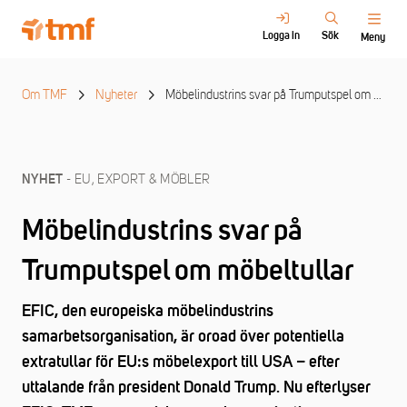
Logga in
Sök
Meny
Om TMF
Nyheter
Möbelindustrins svar på Trumputspel om möbeltullar
- EU, EXPORT & MÖBLER
NYHET
Möbelindustrins svar på
Trumputspel om möbeltullar
EFIC, den europeiska möbelindustrins
samarbetsorganisation, är oroad över potentiella
extratullar för EU:s möbelexport till USA – efter
uttalande från president Donald Trump. Nu efterlyser