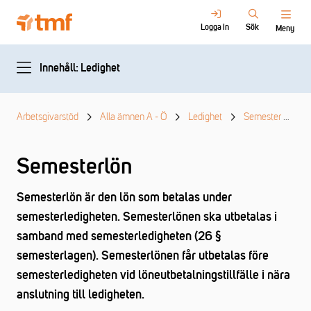
Logga in
Sök
Meny
Innehåll: Ledighet
Arbetsgivarstöd
Alla ämnen A - Ö
Ledighet
Semester
S
Semesterlön
Semesterlön är den lön som betalas under
semesterledigheten. Semesterlönen ska utbetalas i
samband med semesterledigheten (26 §
semesterlagen). Semesterlönen får utbetalas före
semesterledigheten vid löneutbetalningstillfälle i nära
anslutning till ledigheten.