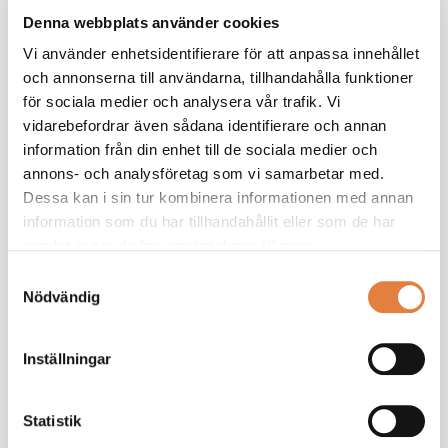
Denna webbplats använder cookies
Som medlem får du ta del av
Vi använder enhetsidentifierare för att anpassa innehållet
medlemsexklusivt innehåll
och annonserna till användarna, tillhandahålla funktioner
för sociala medier och analysera vår trafik. Vi
Vi ger dig ett effektivt stöd som chef. Tillsammans
vidarebefordrar även sådana identifierare och annan
bygger vi din kunskap.
information från din enhet till de sociala medier och
Ta de lav branschanpassade kollektivavtal som
annons- och analysföretag som vi samarbetar med.
underlättar vardagen
Dessa kan i sin tur kombinera informationen med annan
Saknar du ett medlemskonto?
Registrera här
information som du har tillhandahållit eller som de har
samlat in när du har använt deras tjänster.
Samtyckesval
Nödvändig
Inställningar
Håll mig inloggad
Glömt lösenord?
Statistik
Logga in