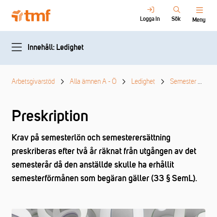
Logga in
Sök
Meny
Innehåll: Ledighet
Arbetsgivarstöd
Alla ämnen A - Ö
Ledighet
Semester
Pr
Preskription
Krav på semesterlön och semesterersättning
preskriberas efter två år räknat från utgången av det
semesterår då den anställde skulle ha erhållit
semesterförmånen som begäran gäller (33 § SemL).