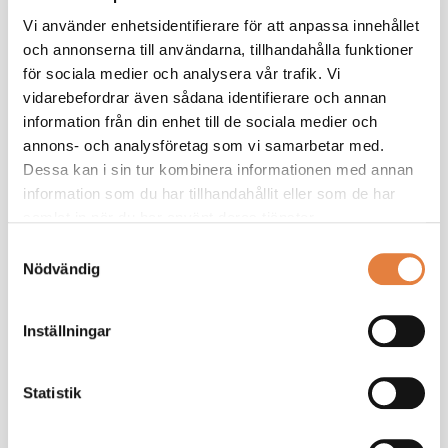
medlemsexklusivt innehåll
Vi använder enhetsidentifierare för att anpassa innehållet
Vi ger dig ett effektivt stöd som chef. Tillsammans
och annonserna till användarna, tillhandahålla funktioner
bygger vi din kunskap.
för sociala medier och analysera vår trafik. Vi
Ta de lav branschanpassade kollektivavtal som
vidarebefordrar även sådana identifierare och annan
underlättar vardagen
information från din enhet till de sociala medier och
Saknar du ett medlemskonto?
Registrera här
annons- och analysföretag som vi samarbetar med.
Dessa kan i sin tur kombinera informationen med annan
information som du har tillhandahållit eller som de har
samlat in när du har använt deras tjänster.
Samtyckesval
Nödvändig
Håll mig inloggad
Glömt lösenord?
Inställningar
Logga in
Statistik
Problem med inloggningen?