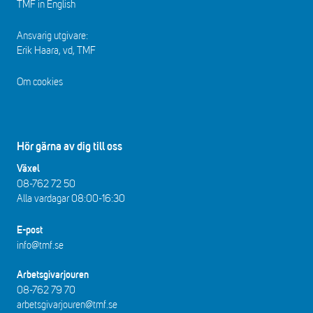
TMF in English
Ansvarig utgivare:
Erik Haara, vd, TMF
Om cookies
Hör gärna av dig till oss
Växel
08-762 72 50
Alla vardagar 08:00-16:30​​
E-post
info@tmf.se
Arbetsgivarjouren
08-762 79 70
arbetsgivarjouren@tmf.se