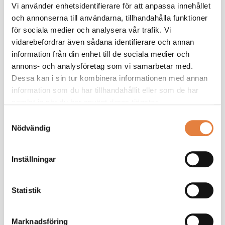
Vi använder enhetsidentifierare för att anpassa innehållet
Vi ger dig ett effektivt stöd som chef. Tillsammans
och annonserna till användarna, tillhandahålla funktioner
bygger vi din kunskap.
för sociala medier och analysera vår trafik. Vi
Ta de lav branschanpassade kollektivavtal som
vidarebefordrar även sådana identifierare och annan
underlättar vardagen
information från din enhet till de sociala medier och
Saknar du ett medlemskonto?
Registrera här
annons- och analysföretag som vi samarbetar med.
Dessa kan i sin tur kombinera informationen med annan
information som du har tillhandahållit eller som de har
samlat in när du har använt deras tjänster.
Samtyckesval
Nödvändig
Håll mig inloggad
Glömt lösenord?
Inställningar
Logga in
Statistik
Problem med inloggningen?
Kontakta oss på
medlemsregistret@tmf.se
- alla vardagar kl 08:30-
Marknadsföring